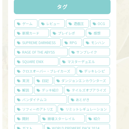
タグ
ゲーム
レビュー
遊戯王
OCG
新規カード
プレイレポ
感想
SUPREME DARKNESS
RPG
モンハン
RAGE OF THE ABYSS
サンブレイク
SQUARE ENIX
マスターデュエル
クロスオーバー・ブレイカーズ
デッキレシピ
実況
日記
ダンジョンエンカウンターズ
解説
デッキ紹介
テイルズオブアライズ
バンダイナムコ
あとがき
ソフィーのアトリエ
リミットレギュレーション
開封
崩壊スターレイル
紹介
ガスト
WORLD PREMIERE PACK 2024