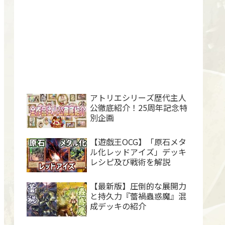
アトリエシリーズ歴代主人
公徹底紹介！25周年記念特
別企画
【遊戯王OCG】「原石メタ
ル化レッドアイズ」デッキ
レシピ及び戦術を解説
【最新版】圧倒的な展開力
と持久力『蕾禍蟲惑魔』混
成デッキの紹介