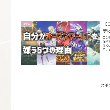
【
コラム
挙
自分
徐々
ある
ど、
スポ