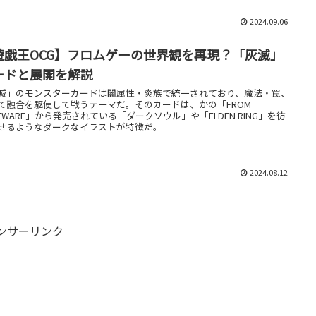
2024.09.06
遊戯王OCG】フロムゲーの世界観を再現？「灰滅」
ードと展開を解説
滅」のモンスターカードは闇属性・炎族で統一されており、魔法・罠、
て融合を駆使して戦うテーマだ。そのカードは、かの「FROM
FTWARE」から発売されている「ダークソウル」や「ELDEN RING」を彷
せるようなダークなイラストが特徴だ。
2024.08.12
ンサーリンク