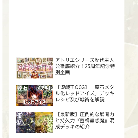
アトリエシリーズ歴代主人
公徹底紹介！25周年記念特
別企画
【遊戯王OCG】「原石メタ
ル化レッドアイズ」デッキ
レシピ及び戦術を解説
【最新版】圧倒的な展開力
と持久力『蕾禍蟲惑魔』混
成デッキの紹介