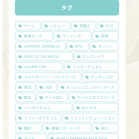
タグ
ゲーム
レビュー
遊戯王
OCG
新規カード
プレイレポ
感想
SUPREME DARKNESS
RPG
モンハン
RAGE OF THE ABYSS
サンブレイク
SQUARE ENIX
マスターデュエル
クロスオーバー・ブレイカーズ
デッキレシピ
実況
日記
ダンジョンエンカウンターズ
解説
デッキ紹介
テイルズオブアライズ
バンダイナムコ
あとがき
ソフィーのアトリエ
リミットレギュレーション
開封
崩壊スターレイル
紹介
ガスト
WORLD PREMIERE PACK 2024