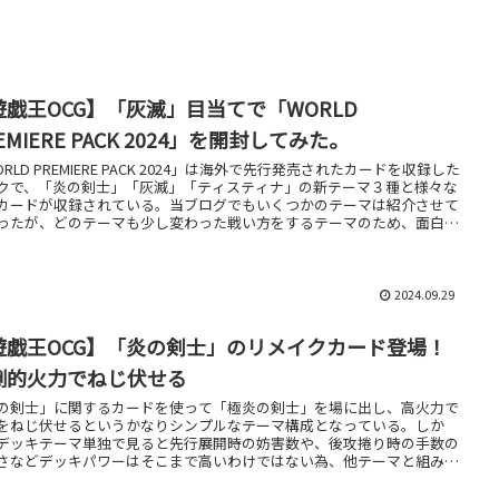
遊戯王OCG】「灰滅」目当てで「WORLD
EMIERE PACK 2024」を開封してみた。
RLD PREMIERE PACK 2024」は海外で先行発売されたカードを収録した
クで、「炎の剣士」「灰滅」「ティスティナ」の新テーマ３種と様々な
カードが収録されている。当ブログでもいくつかのテーマは紹介させて
ったが、どのテーマも少し変わった戦い方をするテーマのため、面白い
キを組んでみたい人にはおススメしたいデッキだ。
2024.09.29
遊戯王OCG】「炎の剣士」のリメイクカード登場！
倒的火力でねじ伏せる
の剣士」に関するカードを使って「極炎の剣士」を場に出し、高火力で
をねじ伏せるというかなりシンプルなテーマ構成となっている。しか
デッキテーマ単独で見ると先行展開時の妨害数や、後攻捲り時の手数の
さなどデッキパワーはそこまで高いわけではない為、他テーマと組み合
たり汎用カードを複数積んでみるのが良さそうだ。