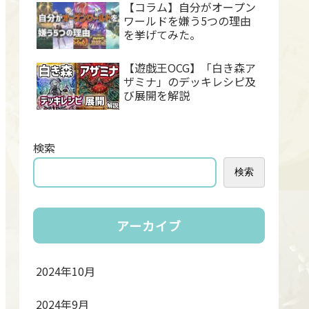
【コラム】自分がオープン
ワールドを嫌う5つの理由
を挙げてみた。
【遊戯王OCG】「白き森ア
ザミナ」のデッキレシピ及
び展開を解説
検索
検索
アーカイブ
2024年10月
2024年9月