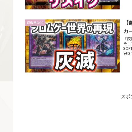
【
遊戯王OCG
カ
「灰
そし
SO
彿さ
スポ