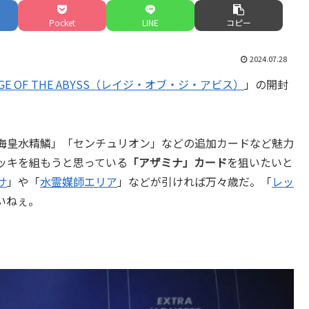
Pocket
LINE
コピー
2024.07.28
AGE OF THE ABYSS（レイジ・オブ・ジ・アビス）
」の開封
海皇水精鱗」「センチュリオン」などの追加カードなど魅力
ッキを組もうと思っている
「アザミナ」カード
を狙いたいと
サ
」や「
水霊媒師エリア
」などが引ければ万々歳だ。「
レッ
いねぇ。