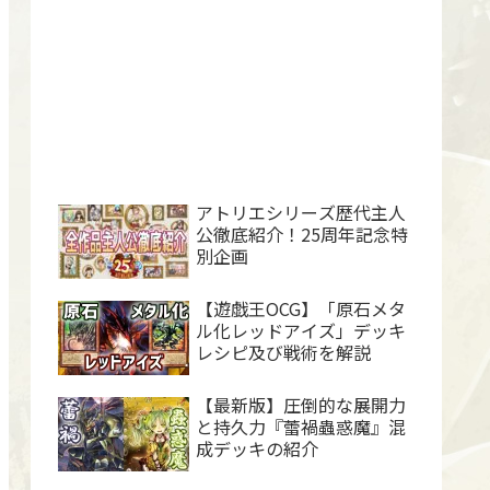
アトリエシリーズ歴代主人
公徹底紹介！25周年記念特
別企画
【遊戯王OCG】「原石メタ
ル化レッドアイズ」デッキ
レシピ及び戦術を解説
【最新版】圧倒的な展開力
と持久力『蕾禍蟲惑魔』混
成デッキの紹介