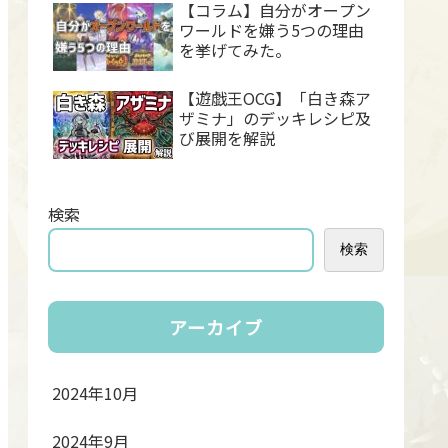
【コラム】自分がオープン
ワールドを嫌う5つの理由
を挙げてみた。
【遊戯王OCG】「白き森ア
ザミナ」のデッキレシピ及
び展開を解説
検索
検索
アーカイブ
2024年10月
2024年9月