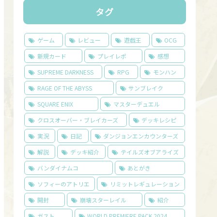
タグ
ゲーム
レビュー
遊戯王
OCG
新規カード
プレイレポ
感想
SUPREME DARKNESS
RPG
モンハン
RAGE OF THE ABYSS
サンブレイク
SQUARE ENIX
マスターデュエル
クロスオーバー・ブレイカーズ
デッキレシピ
実況
日記
ダンジョンエンカウンターズ
解説
デッキ紹介
テイルズオブアライズ
バンダイナムコ
あとがき
ソフィーのアトリエ
リミットレギュレーション
開封
崩壊スターレイル
紹介
ガスト
WORLD PREMIERE PACK 2024