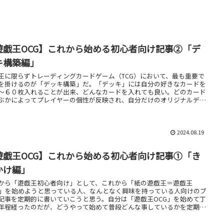
遊戯王OCG】これから始める初心者向け記事②「デ
キ構築編」
王に限らずトレーディングカードゲーム（TCG）において、最も重要で
を掛けるのが「デッキ構築」だ。「デッキ」には自分の好きなカードを
～６０枚入れることが出来、どんなカードを入れても良い。どのカード
ぶかによってプレイヤーの個性が反映され、自分だけのオリジナルデッ
生まれるのだ。
2024.08.19
遊戯王OCG】これから始める初心者向け記事①「き
かけ編」
から「遊戯王初心者向け」として、これから「紙の遊戯王＝遊戯王
G」を始めようと思っている人、なんとなく興味を持っている人向けのブ
記事を定期的に書いていこうと思う。自分は「遊戯王OCG」を始めて丁
年程経ったのだが、どうやって始めて普段どんな事しているかを定期的
とめていく。