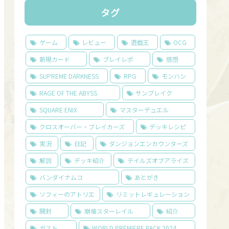
タグ
ゲーム
レビュー
遊戯王
OCG
新規カード
プレイレポ
感想
SUPREME DARKNESS
RPG
モンハン
RAGE OF THE ABYSS
サンブレイク
SQUARE ENIX
マスターデュエル
クロスオーバー・ブレイカーズ
デッキレシピ
実況
日記
ダンジョンエンカウンターズ
解説
デッキ紹介
テイルズオブアライズ
バンダイナムコ
あとがき
ソフィーのアトリエ
リミットレギュレーション
開封
崩壊スターレイル
紹介
ガスト
WORLD PREMIERE PACK 2024