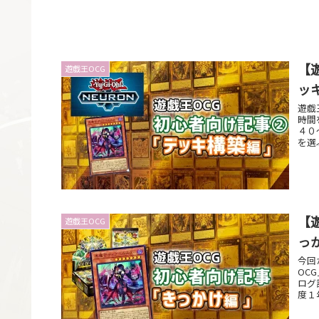
【
遊戯王OCG
ッ
遊戯
時間
４０
を選
キが
【
遊戯王OCG
っ
今回
OC
ログ
度１
にま