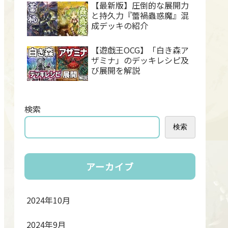
【最新版】圧倒的な展開力
と持久力『蕾禍蟲惑魔』混
成デッキの紹介
【遊戯王OCG】「白き森ア
ザミナ」のデッキレシピ及
び展開を解説
検索
検索
アーカイブ
2024年10月
2024年9月