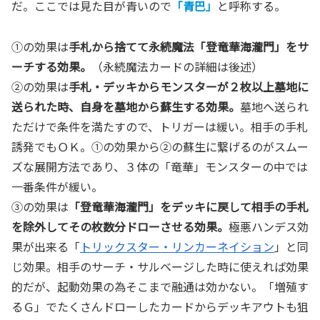
だ。ここでは見た目が青いので
「青巴」
と呼称する。
①の効果は
手札から捨てて永続魔法「登竜華海瀧門」をサ
ーチする効果。
（永続魔法カードの詳細は後述）
②の効果は
手札・デッキからモンスターが２枚以上墓地に
送られた時、自身を墓地から蘇生する効果。
墓地へ送られ
ただけで条件を満たすので、トリガーは緩い。相手の手札
誘発でもＯＫ。①の効果から②の蘇生に繋げるのがスムー
ズな展開方法であり、３体の「竜華」モンスターの中では
一番条件が緩い。
③の効果は
「登竜華海瀧門」をデッキに戻して相手の手札
を除外してその枚数分ドローさせる効果。
極悪ハンデス効
果が出来る「
トリックスター・リンカーネイション
」と同
じ効果。相手のサーチ・サルベージした時に使えれば効果
的だが、起動効果の為そこまで融通は効かない。「増殖す
るＧ」でたくさんドローしたカードからデッキアウトも狙