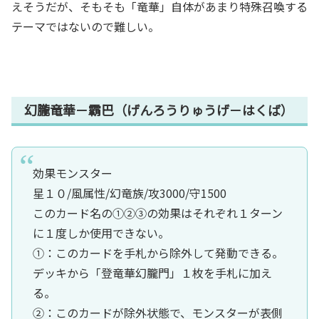
えそうだが、そもそも「竜華」自体があまり特殊召喚する
テーマではないので難しい。
幻朧竜華－霸巴（げんろうりゅうげ－はくば）
効果モンスター
星１０/風属性/幻竜族/攻3000/守1500
このカード名の①②③の効果はそれぞれ１ターン
に１度しか使用できない。
①：このカードを手札から除外して発動できる。
デッキから「登竜華幻朧門」１枚を手札に加え
る。
②：このカードが除外状態で、モンスターが表側