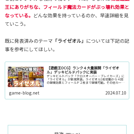
王にありがちな、フィールド魔法
カード
がぶっ壊れ効果と
なっている。
どんな効果を持っているのか、早速詳細を見
ていこう。
既に発表済みのテーマ
「ライゼオル」
については下記の記
事を参考にしてほしい。
【遊戯王OCG】ランク４大量展開「ライゼオ
ル」デッキビルドパックに実装
デッキビルトパック「クロスオーバー・ブレイカーズ」に
「ライゼオル」が新規実装。ライゼオル1枚初動から４回
の破壊効果とフィールド２枚まで破壊可能。その他カード
を組み合わせることで、無効やハンデス効果など、様々な
効果を持つランク４モンスターを展開することが出来る。
game-blog.net
2024.07.10