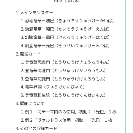
目次
メインモンスター
恐巄竜華－㟴巴（きょうろうりゅうげ－かいば）
海瀧竜華－淵巴（かいろうりゅうげ－えんば）
幻朧竜華－霸巴（げんろうりゅうげ－はくば）
創星竜華－光巴（そうせいりゅうげ－みつば）
魔法カード
登竜華恐巄門（とうりゅうげきょうろうもん）
登竜華海瀧門（とうりゅうげかいろうもん）
登竜華幻朧門（とうりゅうげげんろうもん）
竜華界闢（りゅうげかいびゃく）
登竜華転生紋（とうりゅうげてんせいもん）
展開について
例１「同テーマ内のみ使用」初動：「光巴」１枚
例２「ヴァルドラス使用」初動：「光巴」１枚
その他の収録カード