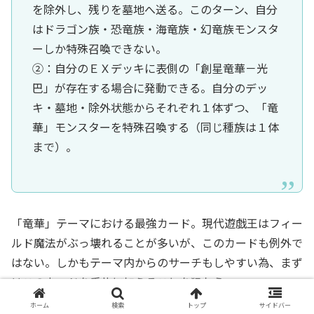
を除外し、残りを墓地へ送る。このターン、自分
はドラゴン族・恐竜族・海竜族・幻竜族モンスタ
ーしか特殊召喚できない。
②：自分のＥＸデッキに表側の「創星竜華－光
巴」が存在する場合に発動できる。自分のデッ
キ・墓地・除外状態からそれぞれ１体ずつ、「竜
華」モンスターを特殊召喚する（同じ種族は１体
まで）。
「竜華」テーマにおける最強カード。現代遊戯王はフィー
ルド魔法がぶっ壊れることが多いが、このカードも例外で
はない。しかもテーマ内からのサーチもしやすい為、まず
はこのカードを手札に加えることを狙おう。
ホーム
検索
トップ
サイドバー