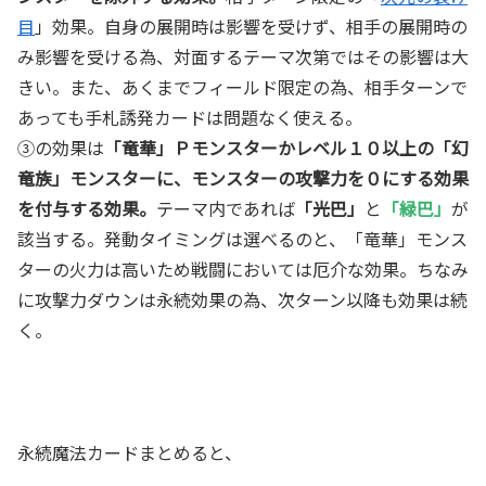
目
」効果。自身の展開時は影響を受けず、相手の展開時の
み影響を受ける為、対面するテーマ次第ではその影響は大
きい。また、あくまでフィールド限定の為、相手ターンで
あっても手札誘発カードは問題なく使える。
③の効果は
「竜華」Ｐモンスターか
レベル１０以上の「幻
竜族」モンスターに、モンスターの攻撃力を０にする効果
を付与する効果。
テーマ内であれば
「光巴」
と
「緑巴」
が
該当する。発動タイミングは選べるのと、「竜華」モンス
ターの火力は高いため戦闘においては厄介な効果。ちなみ
に攻撃力ダウンは永続効果の為、次ターン以降も効果は続
く。
永続魔法カードまとめると、