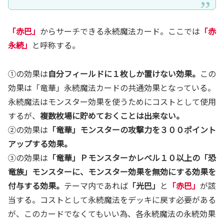
「赤巴」
からサーチできる永続魔法カード。ここでは
「赤
永続」
と呼称する。
①の効果は
自分フィールドに１枚しか置けない効果。
この
効果は「竜華」永続魔法カードの共通効果となっている。
永続魔法はモンスター効果を使うためにコストとして使用
するが、
複数枚場に貯めておくことは出来ない。
②の効果は
「竜華」モンスターの攻撃力を３００ポイント
アップする効果。
③の効果は
「竜華」Ｐモンスターか
レベル１０以上の「恐
竜族」モンスターに、モンスター効果を無効にする効果を
付与する効果。
テーマ内であれば
「光巴」
と
「赤巴」
が該
当する。コストとして永続魔法をデッキに戻す必要がある
が、このカードでなくてもいい為、各永続魔法の永続効果