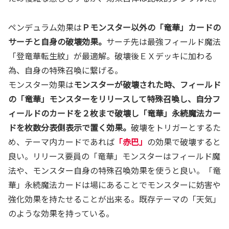
ペンデュラム効果は
Ｐモンスター以外の「竜華」カードの
サーチと自身の破壊効果。
サーチ先は最強フィールド魔法
「登竜華転生紋」が最適解。破壊後ＥＸデッキに加わる
為、自身の特殊召喚に繋げる。
モンスター効果は
モンスターが破壊された時、フィールド
の「竜華」モンスターをリリースして特殊召喚し、自分フ
ィールドのカードを２枚まで破壊し「竜華」永続魔法カー
ドを枚数分表側表示で置く効果。
破壊をトリガーとするた
め、テーマ内カードであれば
「赤巴」
の効果で破壊すると
良い。リリース要員の「竜華」モンスターはフィールド魔
法や、モンスター自身の特殊召喚効果を使うと良い。「竜
華」永続魔法カードは場にあることでモンスターに妨害や
強化効果を持たせることが出来る。既存テーマの「天気」
のような効果を持っている。