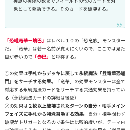
種族の種類の数までフィールドの他のカードを対
象として発動できる。そのカードを破壊する。
「恐巄竜華－㟴巴」
はレベル１０の「恐竜族」モンスター
だ。「竜華」は若干名前が覚えにくいので、ここでは見た
目が赤いので
「赤巴」
と呼称する。
①の効果は
手札からデッキに戻して永続魔法「登竜華恐巄
門」をサーチする効果。
「竜華」の効果モンスターは全て
対応する永続魔法カードをサーチする共通効果を持ってい
る（永続魔法カードの詳細は後述）
②の効果は
２枚以上破壊されたターンの自分・相手メイン
フェイズに手札から特殊召喚する効果
。自分・相手問わず
破壊がトリガーとなるので条件は比較的緩いが、テーマ内