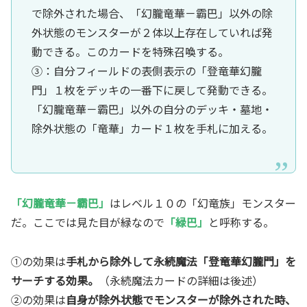
で除外された場合、「幻朧竜華－霸巴」以外の除
外状態のモンスターが２体以上存在していれば発
動できる。このカードを特殊召喚する。
③：自分フィールドの表側表示の「登竜華幻朧
門」１枚をデッキの一番下に戻して発動できる。
「幻朧竜華－霸巴」以外の自分のデッキ・墓地・
除外状態の「竜華」カード１枚を手札に加える。
「幻朧竜華－霸巴」
はレベル１０の「幻竜族」モンスター
だ。ここでは見た目が緑なので
「緑巴」
と呼称する。
①の効果は
手札から除外して永続魔法「登竜華幻朧門」を
サーチする効果。
（永続魔法カードの詳細は後述）
②の効果は
自身が除外状態でモンスターが除外された時、