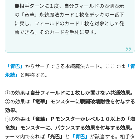
●相手ターンに１度、自分フィールドの表側表示
の「竜華」永続魔法カード１枚をデッキの一番下
に戻し、フィールドのカード１枚を対象として発
動できる。そのカードを手札に戻す。
「青巴」
からサーチできる永続魔法カード。ここでは
「青
永続」
と呼称する。
①の効果は
自分フィールドに１枚しか置けない共通効果。
②の効果は
「竜華」モンスターに戦闘破壊耐性を付与する
効果。
③の効果は
「竜華」Ｐモンスターか
レベル１０以上の「海
竜族」モンスターに、バウンスする効果を付与する効果。
テーマ内であれば
「光巴」
と
「青巴」
が該当する。相手タ