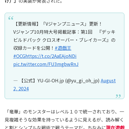
げ）」
の実装が発表された。
【更新情報】「Vジャンプニュース」更新！
Vジャンプ10月特大号掲載記事：第1回 『デッキ
ビルドパック クロスオーバー・ブレイカーズ』の
収録カードを公開！
#遊戯王
#OCG
https://t.co/2AaEAjoNDi
pic.twitter.com/FU3mgbwRnJ
— 【公式】YU-GI-OH.jp (@yu_gi_oh_jp)
August
2, 2024
「竜華」のモンスターはレベル１０で統一されており、一
見複雑そうな効果を持っているように見えるが、読み解く
と割とシンプルな戦術で戦うテーマだ。ちなみに
現在遊戯