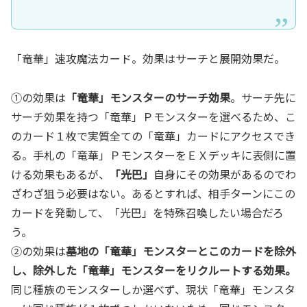
「竜華」速攻魔法カード。効果はサーチと展開効果だ。
①の効果は
「竜華」モンスターのサーチ効果
。サーチ先に
サーチ効果を持つ「竜華」Ｐモンスターを選べるため、こ
のカード１枚で実質全ての「竜華」カードにアクセスでき
る。手札の「竜華」ＰモンスターをＥＸデッキに表側に置
ける効果もあるが、
「光巴」
自身にその効果があるのでわ
ざわざ狙う必要はない。あるとすれば、相手ターンにこの
カードを発動して、「光巴」を特殊召喚したい場合だろ
う。
②の効果は
墓地の「竜華」モンスターとこのカードを除外
し、除外した「竜華」モンスターをリクルートする効果。
同じ種族のモンスターしか選べず、現状「竜華」モンスタ