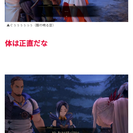
▲ぐぅぅぅぅっぅ（腹の鳴る音）
体は正直だな