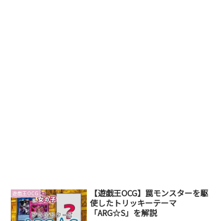
【遊戯王OCG】罠モンスターを駆
遊戯王OCG
使したトリッキーテーマ
「ARG☆S」を解説