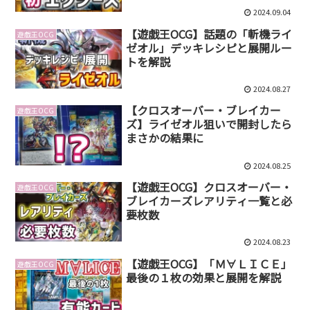
2024.09.04
【遊戯王OCG】話題の「斬機ライ
遊戯王OCG
ゼオル」デッキレシピと展開ルー
トを解説
2024.08.27
【クロスオーバー・ブレイカー
遊戯王OCG
ズ】ライゼオル狙いで開封したら
まさかの結果に
2024.08.25
【遊戯王OCG】クロスオーバー・
遊戯王OCG
ブレイカーズレアリティ一覧と必
要枚数
2024.08.23
【遊戯王OCG】「Ｍ∀ＬＩＣＥ」
遊戯王OCG
最後の１枚の効果と展開を解説