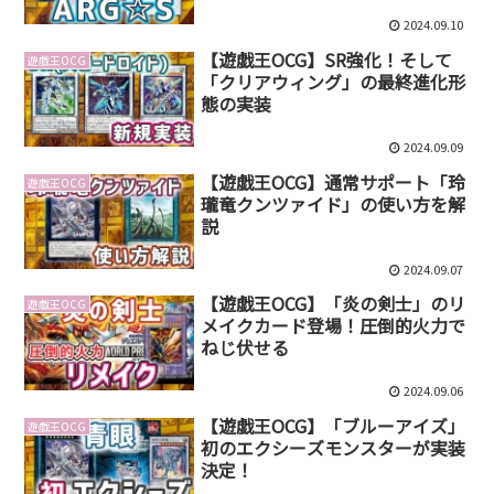
2024.09.10
【遊戯王OCG】SR強化！そして
遊戯王OCG
「クリアウィング」の最終進化形
態の実装
2024.09.09
【遊戯王OCG】通常サポート「玲
遊戯王OCG
瓏竜クンツァイド」の使い方を解
説
2024.09.07
【遊戯王OCG】「炎の剣士」のリ
遊戯王OCG
メイクカード登場！圧倒的火力で
ねじ伏せる
2024.09.06
【遊戯王OCG】「ブルーアイズ」
遊戯王OCG
初のエクシーズモンスターが実装
決定！