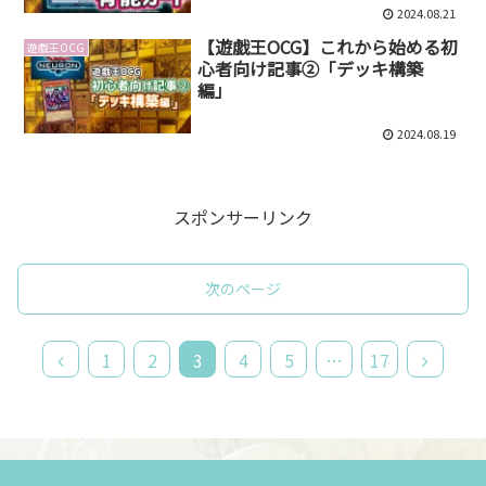
2024.08.21
【遊戯王OCG】これから始める初
遊戯王OCG
心者向け記事②「デッキ構築
編」
2024.08.19
スポンサーリンク
次のページ
前
次
1
2
3
4
5
…
17
へ
へ