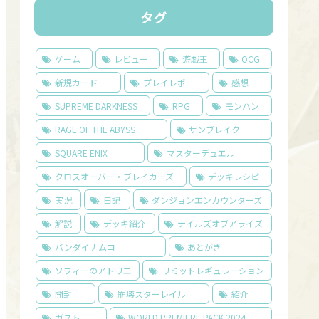
タグ
ゲーム
レビュー
遊戯王
OCG
新規カード
プレイレポ
感想
SUPREME DARKNESS
RPG
モンハン
RAGE OF THE ABYSS
サンブレイク
SQUARE ENIX
マスターデュエル
クロスオーバー・ブレイカーズ
デッキレシピ
実況
日記
ダンジョンエンカウンターズ
解説
デッキ紹介
テイルズオブアライズ
バンダイナムコ
あとがき
ソフィーのアトリエ
リミットレギュレーション
開封
崩壊スターレイル
紹介
ガスト
WORLD PREMIERE PACK 2024