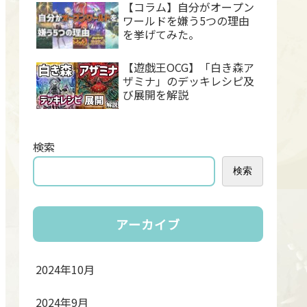
【コラム】自分がオープン
ワールドを嫌う5つの理由
を挙げてみた。
【遊戯王OCG】「白き森ア
ザミナ」のデッキレシピ及
び展開を解説
検索
検索
アーカイブ
2024年10月
2024年9月