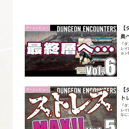
【
ゲームレビュー
奥
「ダ
レイ
ョン
【
ゲームレビュー
トレ
「ダ
レイ
なに