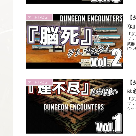
【
ゲームレビュー
な
「ダ
プレ
武器
につ
【
ゲームレビュー
は
「ダ
プレ
クセ