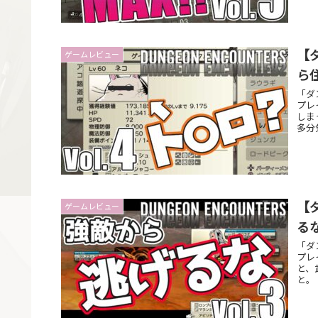
【
ゲームレビュー
ら
「ダ
プレ
しま
多分
【
ゲームレビュー
る
「ダ
プレ
と、
と。