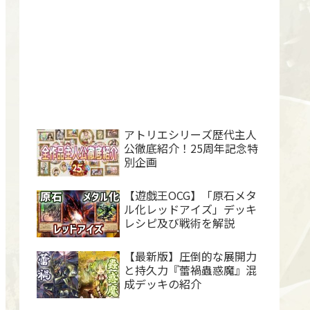
アトリエシリーズ歴代主人
公徹底紹介！25周年記念特
別企画
【遊戯王OCG】「原石メタ
ル化レッドアイズ」デッキ
レシピ及び戦術を解説
【最新版】圧倒的な展開力
と持久力『蕾禍蟲惑魔』混
成デッキの紹介